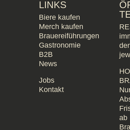
LINKS
Ö
T
Biere kaufen
Merch kaufen
RE
Brauereiführungen
imm
Gastronomie
de
B2B
jew
News
HO
Jobs
BR
Kontakt
Nur
Ab
Fri
ab
Bra