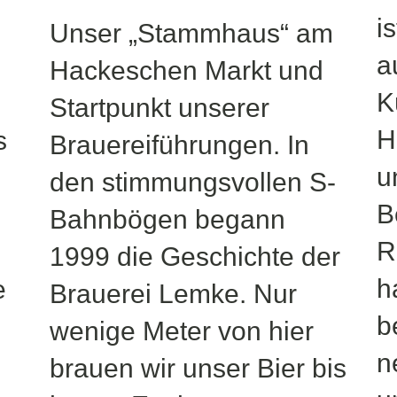
i
Unser „Stammhaus“ am
a
Hackeschen Markt und
K
Startpunkt unserer
H
s
Brauereiführungen. In
u
den stimmungsvollen S-
B
Bahnbögen begann
R
1999 die Geschichte der
h
e
Brauerei Lemke. Nur
b
wenige Meter von hier
n
brauen wir unser Bier bis