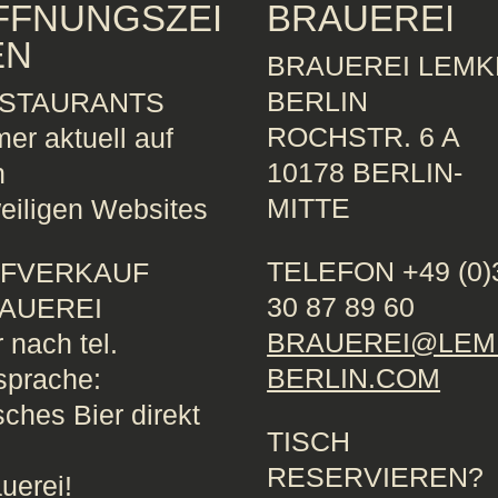
FFNUNGSZEI
BRAUEREI
EN
BRAUEREI LEMK
BERLIN
STAURANTS
ROCHSTR. 6 A
er aktuell auf
10178 BERLIN-
n
MITTE
eiligen Websites
TELEFON +49 (0)
FVERKAUF
30 87 89 60
AUEREI
BRAUEREI@LEM
 nach tel.
BERLIN.COM
sprache:
sches Bier direkt
TISCH
RESERVIEREN?
uerei!