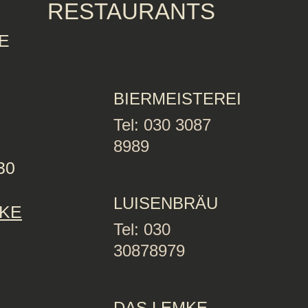
RESTAURANTS
E
BIERMEISTEREI
Tel: 030 3087
8989
30
LUISENBRÄU
KE
Tel: 030
30878979
DAS LEMKE