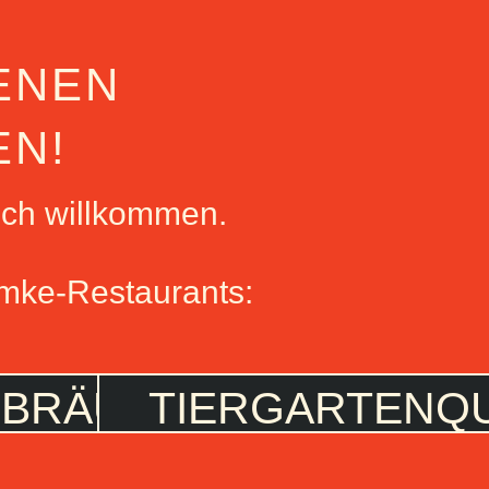
ENEN
EN!
ich willkommen.
Lemke-Restaurants:
NBRÄU
TIERGARTENQ