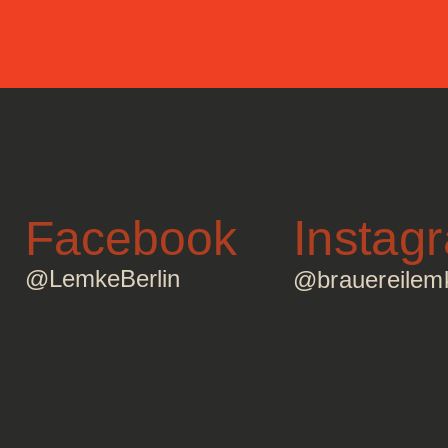
Instag
Facebook
@LemkeBerlin
@brauereilem