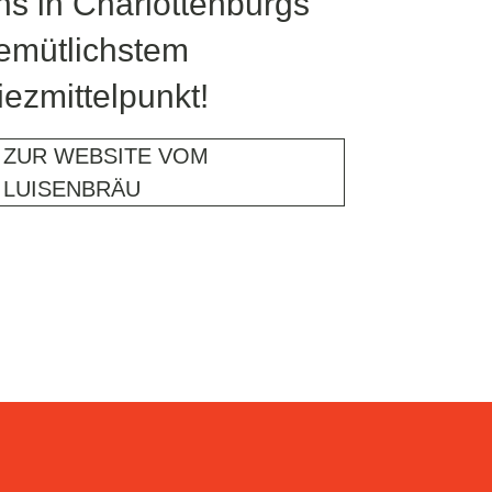
ns in Charlottenburgs
emütlichstem
iezmittelpunkt!
ZUR WEBSITE VOM
LUISENBRÄU