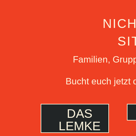
NIC
SI
Familien, Grup
Bucht euch jetzt 
DAS
LEMKE