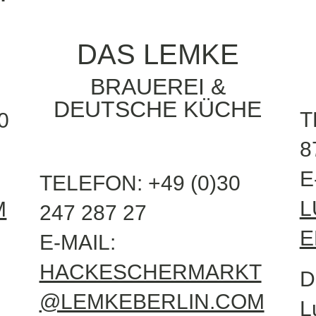
DAS LEMKE
BRAUEREI &
DEUTSCHE KÜCHE
T
0
8
E
TELEFON: +49 (0)30
L
M
247 287 27
E
E-MAIL:
HACKESCHERMARKT
D
@LEMKEBERLIN.COM
L