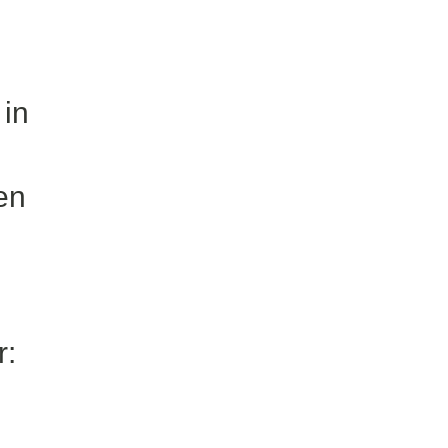
 in
en
r: