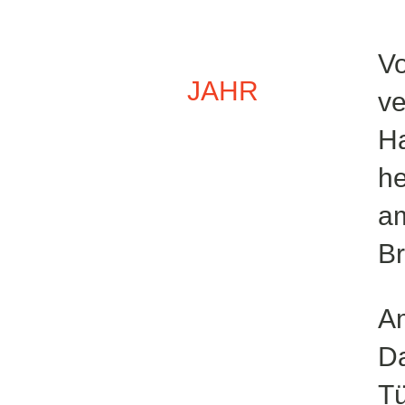
Vo
JAHR
ve
H
h
a
Br
Am
Da
Tü