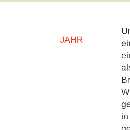
Un
JAHR
e
ei
al
Br
Wi
ge
in
ge