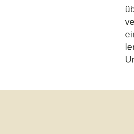
üb
ve
ei
le
Un