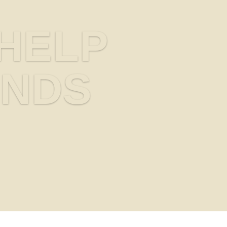
 HELP
ENDS