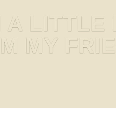
 A LITTLE
M MY FRI