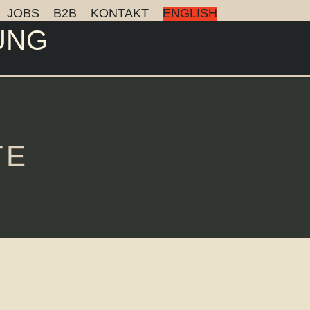
JOBS
B2B
KONTAKT
ENGLISH
UNG
TE