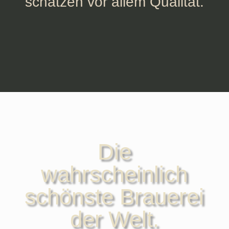
schätzen vor allem Qualität.
Die
wahrscheinlich
schönste Brauerei
der Welt.