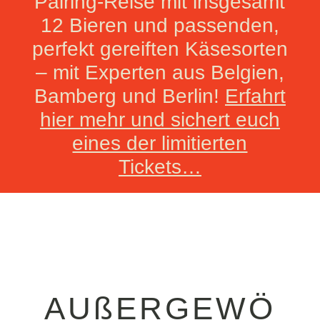
Pairing-Reise mit insgesamt
12 Bieren und passenden,
perfekt gereiften Käsesorten
– mit Experten aus Belgien,
Bamberg und Berlin!
Erfahrt
hier mehr und sichert euch
eines der limitierten
Tickets…
AUßERGEWÖ